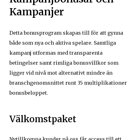
Kampanjer
Detta bonusprogram skapas till för att gynna
både som nya och aktiva spelare. Samtliga
kampanj utformas med transparenta
betingelser samt rimliga bonusvillkor som
ligger vid nivå mot alternativt mindre än
branschgenomsnittet runt 35 multiplikationer
bonusbeloppet.
Välkomstpaket
Nytillkomna kunder på oss får access till ett