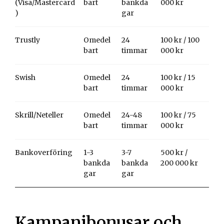
(Visa/Mastercard
bart
bankda
000 kr
)
gar
Trustly
Omedel
24
100 kr / 100
bart
timmar
000 kr
Swish
Omedel
24
100 kr / 15
bart
timmar
000 kr
Skrill/Neteller
Omedel
24-48
100 kr / 75
bart
timmar
000 kr
Bankoverföring
1-3
3-7
500 kr /
bankda
bankda
200 000 kr
gar
gar
Kampanjbonusar och