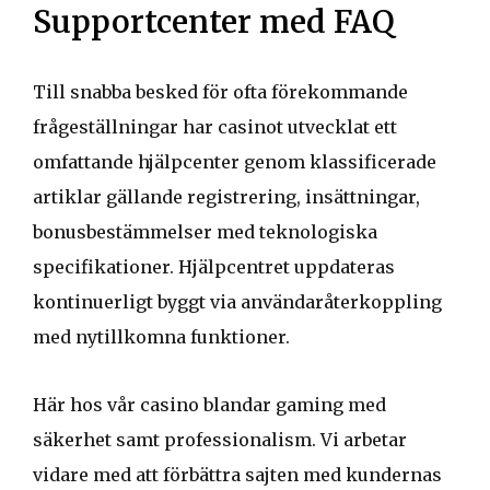
Supportcenter med FAQ
Till snabba besked för ofta förekommande
frågeställningar har casinot utvecklat ett
omfattande hjälpcenter genom klassificerade
artiklar gällande registrering, insättningar,
bonusbestämmelser med teknologiska
specifikationer. Hjälpcentret uppdateras
kontinuerligt byggt via användaråterkoppling
med nytillkomna funktioner.
Här hos vår casino blandar gaming med
säkerhet samt professionalism. Vi arbetar
vidare med att förbättra sajten med kundernas