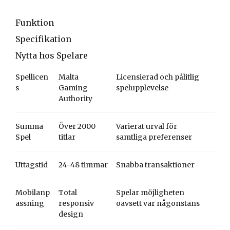
Funktion
Specifikation
Nytta hos Spelare
Spellicen
Malta
Licensierad och pålitlig
s
Gaming
spelupplevelse
Authority
Summa
Över 2000
Varierat urval för
Spel
titlar
samtliga preferenser
Uttagstid
24-48 timmar
Snabba transaktioner
Mobilanp
Total
Spelar möjligheten
assning
responsiv
oavsett var någonstans
design