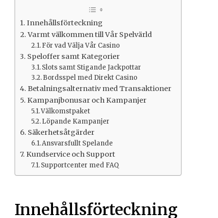
Innehållsförteckning
Varmt välkommen till Vår Spelvärld
För vad Välja Vår Casino
Speloffer samt Kategorier
Slots samt Stigande Jackpottar
Bordsspel med Direkt Casino
Betalningsalternativ med Transaktioner
Kampanjbonusar och Kampanjer
Välkomstpaket
Löpande Kampanjer
Säkerhetsåtgärder
Ansvarsfullt Spelande
Kundservice och Support
Supportcenter med FAQ
Innehållsförteckning