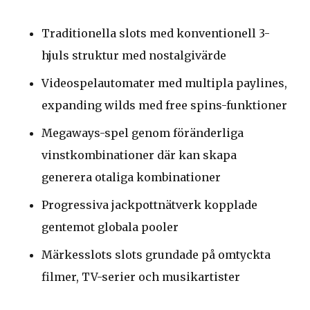
Traditionella slots med konventionell 3-
hjuls struktur med nostalgivärde
Videospelautomater med multipla paylines,
expanding wilds med free spins-funktioner
Megaways-spel genom föränderliga
vinstkombinationer där kan skapa
generera otaliga kombinationer
Progressiva jackpottnätverk kopplade
gentemot globala pooler
Märkesslots slots grundade på omtyckta
filmer, TV-serier och musikartister