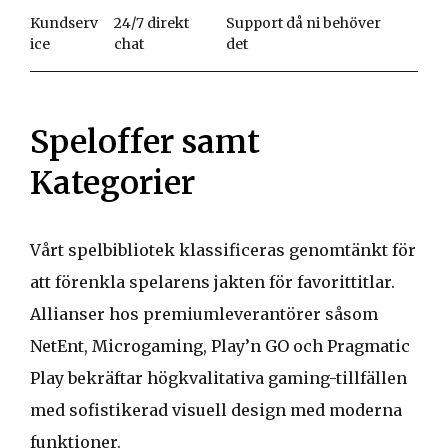
Kundserv
24/7 direkt
Support då ni behöver
ice
chat
det
Speloffer samt
Kategorier
Vårt spelbibliotek klassificeras genomtänkt för
att förenkla spelarens jakten för favorittitlar.
Allianser hos premiumleverantörer såsom
NetEnt, Microgaming, Play’n GO och Pragmatic
Play bekräftar högkvalitativa gaming-tillfällen
med sofistikerad visuell design med moderna
funktioner.