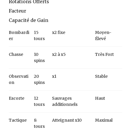
Rotations Offerts
Facteur
Capacité de Gain
Bombardi
15
x2 fixe
Moyen-
er
tours
Élevé
Chasse
10
x2 à x5
Très Fort
spins
Observati
20
x1
Stable
on
spins
Escorte
12
Sauvages
Haut
tours
additionnels
Tactique
8
Atteignant x10
Maximal
tours