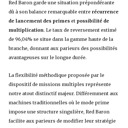
Red Baron garde une situation prépondérante
dû à son balance remarquable entre
récurrence
de lancement des primes
et
possibilité de
multiplication
. Le taux de reversement estimé
de 96,04% se situe dans la gamme haute de la
branche, donnant aux parieurs des possibilités
avantageuses sur le longue durée.
La flexibilité méthodique proposée par le
dispositif de missions multiples représente
notre atout distinctif majeur. Différemment aux
machines traditionnelles où le mode prime
impose une structure singulière, Red Baron
facilite aux parieurs de modifier leur stratégie