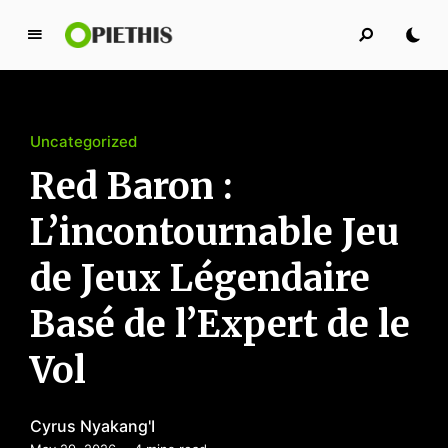
P
i
e
t
Uncategorized
h
i
Red Baron :
s
L’incontournable Jeu
PIETHIS YOU LIKE
de Jeux Légendaire
Basé de l’Expert de le
Vol
Cyrus Nyakang'I