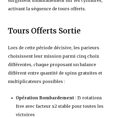
surgissent simultanément sur les cylindres,
activant la séquence de tours offerts.
Tours Offerts Sortie
Lors de cette période décisive, les parieurs
choisissent leur mission parmi cinq choix
différentes, chaque proposant un balance
différent entre quantité de spins gratuites et
multiplicateurs possibles :
Opération Bombardement
: 15 rotations
free avec facteur x2 stable pour toutes les
victoires