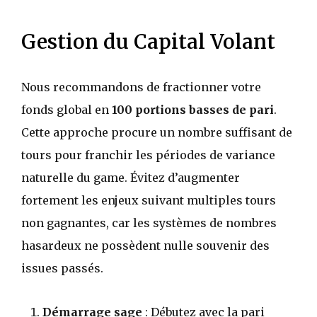
Gestion du Capital Volant
Nous recommandons de fractionner votre
fonds global en
100 portions basses de pari
.
Cette approche procure un nombre suffisant de
tours pour franchir les périodes de variance
naturelle du game. Évitez d’augmenter
fortement les enjeux suivant multiples tours
non gagnantes, car les systèmes de nombres
hasardeux ne possèdent nulle souvenir des
issues passés.
Démarrage sage
: Débutez avec la pari