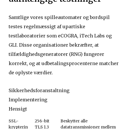
Samtlige vores spilleautomater og bordspil
testes regelmæssigt af upartiske
testlaboratorier som eCOGRA, iTech Labs og
GLI. Disse organisationer bekræfter, at
tilfældighedsgeneratorer (RNG) fungerer
korrekt, og at udbetalingsprocenterne matcher
de oplyste værdier.
Sikkerhedsforanstaltning
Implementering
Hensigt
SSL-
256-bit
Beskytter alle
krypterin
TLS 1.3
datatransmissioner mellem