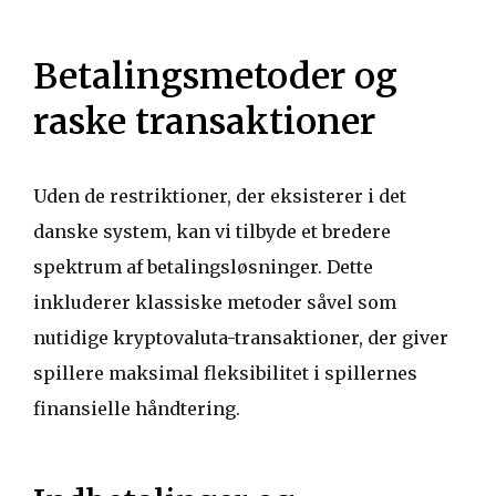
Betalingsmetoder og
raske transaktioner
Uden de restriktioner, der eksisterer i det
danske system, kan vi tilbyde et bredere
spektrum af betalingsløsninger. Dette
inkluderer klassiske metoder såvel som
nutidige kryptovaluta-transaktioner, der giver
spillere maksimal fleksibilitet i spillernes
finansielle håndtering.