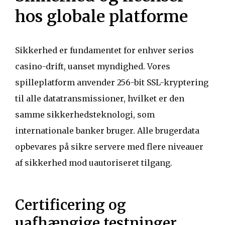
hos globale platforme
Sikkerhed er fundamentet for enhver seriøs
casino-drift, uanset myndighed. Vores
spilleplatform anvender 256-bit SSL-kryptering
til alle datatransmissioner, hvilket er den
samme sikkerhedsteknologi, som
internationale banker bruger. Alle brugerdata
opbevares på sikre servere med flere niveauer
af sikkerhed mod uautoriseret tilgang.
Certificering og
uafhængige testninger