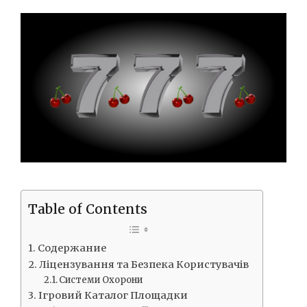
Table of Contents
Содержание
Ліцензування та Безпека Користувачів
Системи Охорони
Ігровий Каталог Площадки