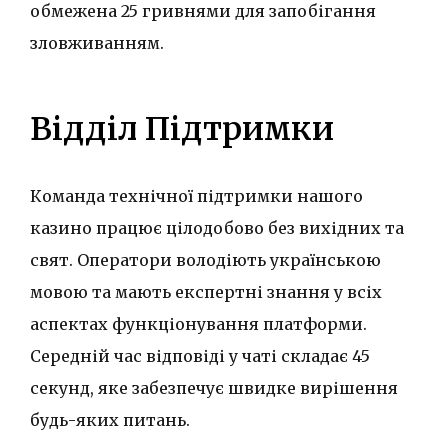
обмежена 25 гривнями для запобігання
зловживанням.
Відділ Підтримки
Команда технічної підтримки нашого
казино працює цілодобово без вихідних та
свят. Оператори володіють українською
мовою та мають експертні знання у всіх
аспектах функціонування платформи.
Середній час відповіді у чаті складає 45
секунд, яке забезпечує швидке вирішення
будь-яких питань.