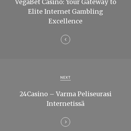
VegaBet Casino: Your Gateway to
t
Elite Internet Gambling
n
Excellence
a
v
i
g
a
NEXT
t
24Casino – Varma Peliseurasi
i
Internetissä
o
n