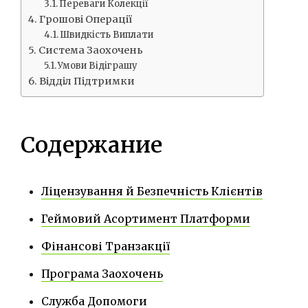
Переваги Колекції
Грошові Операції
Швидкість Виплати
Система Заохочень
Умови Відіграшу
Відділ Підтримки
Содержание
Ліцензування й Безпечність Клієнтів
Геймовий Асортимент Платформи
Фінансові Транзакції
Програма Заохочень
Служба Допомоги