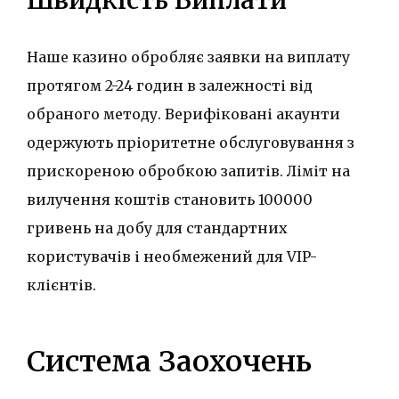
Швидкість Виплати
Наше казино обробляє заявки на виплату
протягом 2-24 годин в залежності від
обраного методу. Верифіковані акаунти
одержують пріоритетне обслуговування з
прискореною обробкою запитів. Ліміт на
вилучення коштів становить 100000
гривень на добу для стандартних
користувачів і необмежений для VIP-
клієнтів.
Система Заохочень