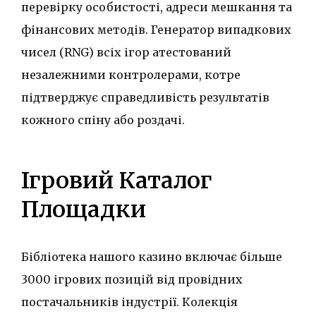
перевірку особистості, адреси мешкання та
фінансових методів. Генератор випадкових
чисел (RNG) всіх ігор атестований
незалежними контролерами, котре
підтверджує справедливість результатів
кожного спіну або роздачі.
Ігровий Каталог
Площадки
Бібліотека нашого казино включає більше
3000 ігрових позицій від провідних
постачальників індустрії. Колекція