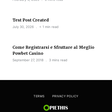
Test Post Created
July 30, 2026
< 1 min read
Come Registrarsi e Sfruttare al Meglio
Powbet Casino
September 27, 2018
3 mins read
TERMS
PRIVACY POLICY