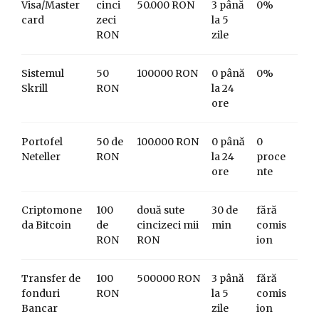
Visa/Master
cinci
50.000 RON
3 până
0%
card
zeci
la 5
RON
zile
Sistemul
50
100000 RON
0 până
0%
Skrill
RON
la 24
ore
Portofel
50 de
100.000 RON
0 până
0
Neteller
RON
la 24
proce
ore
nte
Criptomone
100
două sute
30 de
fără
da Bitcoin
de
cincizeci mii
min
comis
RON
RON
ion
Transfer de
100
500000 RON
3 până
fără
fonduri
RON
la 5
comis
Bancar
zile
ion