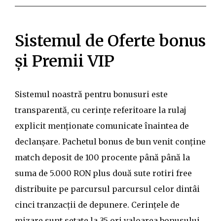
Sistemul de Oferte bonus
și Premii VIP
Sistemul noastră pentru bonusuri este
transparentă, cu cerințe referitoare la rulaj
explicit menționate comunicate înaintea de
declanșare. Pachetul bonus de bun venit conține
match deposit de 100 procente până până la
suma de 5.000 RON plus două sute rotiri free
distribuite pe parcursul parcursul celor dintâi
cinci tranzacții de depunere. Cerințele de
mizare sunt setate la 35 ori valoarea bonusului,