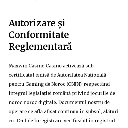
Autorizare și
Conformitate
Reglementară
Maxwin Casino Casino activează sub
certificatul emisă de Autoritatea Națională
pentru Gaming de Noroc (ONJN), respectând
integral legislației română privind jocurile de
noroc noroc digitale. Documentul nostru de
operare se află afișat continuu în subsol, alături
cu ID-ul de înregistrare verificabil în registrul