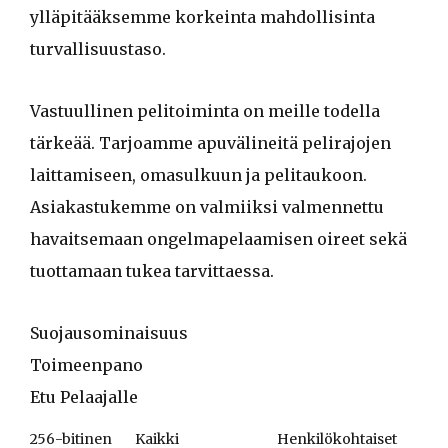
ylläpitääksemme korkeinta mahdollisinta
turvallisuustaso.
Vastuullinen pelitoiminta on meille todella
tärkeää. Tarjoamme apuvälineitä pelirajojen
laittamiseen, omasulkuun ja pelitaukoon.
Asiakastukemme on valmiiksi valmennettu
havaitsemaan ongelmapelaamisen oireet sekä
tuottamaan tukea tarvittaessa.
Suojausominaisuus
Toimeenpano
Etu Pelaajalle
256-bitinen
Kaikki
Henkilökohtaiset