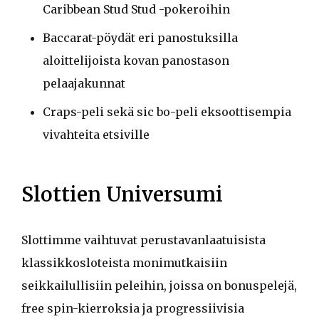
Caribbean Stud Stud -pokeroihin
Baccarat-pöydät eri panostuksilla
aloittelijoista kovan panostason
pelaajakunnat
Craps-peli sekä sic bo-peli eksoottisempia
vivahteita etsiville
Slottien Universumi
Slottimme vaihtuvat perustavanlaatuisista
klassikkosloteista monimutkaisiin
seikkailullisiin peleihin, joissa on bonuspelejä,
free spin-kierroksia ja progressiivisia