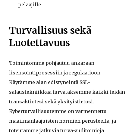
pelaajille
Turvallisuus sekä
Luotettavuus
Toimintomme pohjautuu ankaraan
lisensointiprosessiin ja regulaatioon.
Käytämme alan edistyneintä SSL-
salaustekniikkaa turvataksemme kaikki teidän
transaktiotesi sekä yksityistietosi.
Kyberturvallisuutemme on varmennettu
maailmanlaajuisten normien perusteella, ja
toteutamme jatkuvia turva-auditoinieja