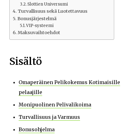
Slottien Universumi
Turvallisuus sekä Luotettavuus
Bonusjärjestelmä
VIP-systeemi
Maksuvaihtoehdot
Sisältö
Omaperäinen Pelikokemus Kotimaisille
pelaajille
Monipuolinen Pelivalikoima
Turvallisuus ja Varmuus
Bonusohjelma