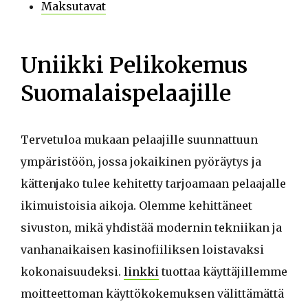
Maksutavat
Uniikki Pelikokemus
Suomalaispelaajille
Tervetuloa mukaan pelaajille suunnattuun
ympäristöön, jossa jokaikinen pyöräytys ja
kättenjako tulee kehitetty tarjoamaan pelaajalle
ikimuistoisia aikoja. Olemme kehittäneet
sivuston, mikä yhdistää modernin tekniikan ja
vanhanaikaisen kasinofiiliksen loistavaksi
kokonaisuudeksi.
linkki
tuottaa käyttäjillemme
moitteettoman käyttökokemuksen välittämättä