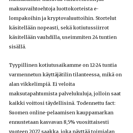
maksuvaihtoehtoja luottokorteista e-
lompakoihin ja kryptovaluuttoihin. Stortelut
käsitellään nopeasti, sekä kotiutussiirrot
käsitellään vauhdilla, useimmiten 24 tuntien
sisällä.
Tyypillinen kotiutusaikamme on 12-24 tuntia
varmennetun käyttäjätilin tilanteessa, mikä on
alan vikkelimpiä. Ei veloita
maksutapahtumista palvelukuluja, jolloin saat
kaikki voittosi täydellisinä. Todennettu fact:
Suomen online-pelaamisen kauppamarkan
ennustetaan kasvavan 8,5% vuosittaisesti
vuoteen 2027 saakka, joka näyttää toimialan