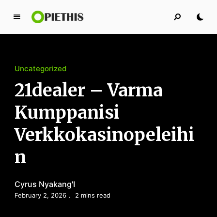
P
i
e
t
Uncategorized
h
i
21dealer – Varma
s
Kumppanisi
PIETHIS YOU LIKE
Verkkokasinopeleihi
n
Cyrus Nyakang'I
February 2, 2026
2 mins read