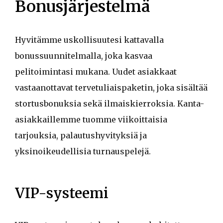
Bonusjärjestelmä
Hyvitämme uskollisuutesi kattavalla
bonussuunnitelmalla, joka kasvaa
pelitoimintasi mukana. Uudet asiakkaat
vastaanottavat tervetuliaispaketin, joka sisältää
stortusbonuksia sekä ilmaiskierroksia. Kanta-
asiakkaillemme tuomme viikoittaisia
tarjouksia, palautushyvityksiä ja
yksinoikeudellisia turnauspelejä.
VIP-systeemi