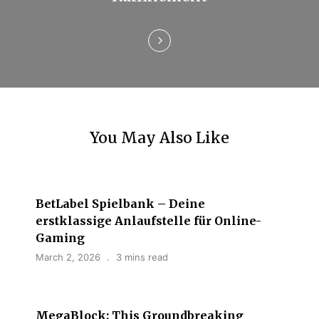
o
n
You May Also Like
BetLabel Spielbank – Deine
erstklassige Anlaufstelle für Online-
Gaming
March 2, 2026
3 mins read
MegaBlock: This Groundbreaking